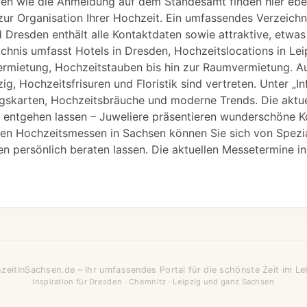
en wie die Anmeldung auf dem Standesamt finden hier ebe
 zur Organisation Ihrer Hochzeit. Ein umfassendes Verzeichn
 Dresden enthält alle Kontaktdaten sowie attraktive, etwa
chnis umfasst Hotels in Dresden, Hochzeitslocations in Leip
ermietung, Hochzeitstauben bis hin zur Raumvermietung. Au
g, Hochzeitsfrisuren und Floristik sind vertreten. Unter „In
skarten, Hochzeitsbräuche und moderne Trends. Die aktuel
t entgehen lassen – Juweliere präsentieren wunderschöne Ko
n Hochzeitsmessen in Sachsen können Sie sich von Spezial
n persönlich beraten lassen. Die aktuellen Messetermine in
zeitInSachsen.de – Ihr umfassendes Portal für die schönste Zeit im Le
Inspiration für Dresden · Chemnitz · Leipzig und ganz Sachsen