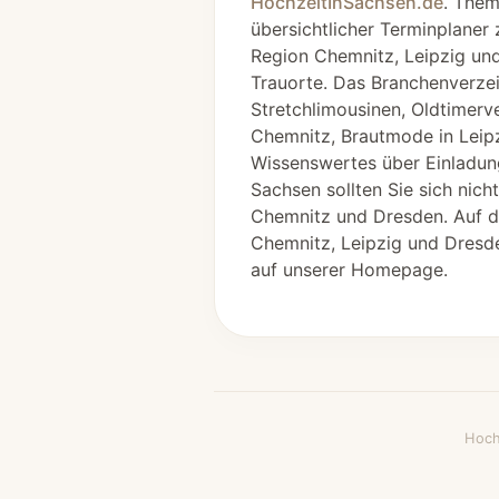
HochzeitInSachsen.de
. Them
übersichtlicher Terminplaner
Region Chemnitz, Leipzig und
Trauorte. Das Branchenverzei
Stretchlimousinen, Oldtimerv
Chemnitz, Brautmode in Leipzi
Wissenswertes über Einladung
Sachsen sollten Sie sich nich
Chemnitz und Dresden. Auf de
Chemnitz, Leipzig und Dresde
auf unserer Homepage.
Hoch