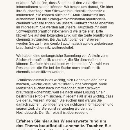
erfahren. Wir hoffen, dass Sie nun mit den zusätzlichen
Informationen starten können. Wir freuen uns darauf, Sie über
Ihre Suchanfrage zum Stichwort brautfloristik-chemnitz zu
informieren. Sie können auch per E-Mail Kontakt mit uns
aufnehmen: Für die Schlagwortkombination brautfloristik-
chemnitz Website finden Sie unsere Kontaktadresse ebenfalls
im Impressum. Sie werden auf unsere Hauptseite mit dem
Schwerpunkt brautfloristik-chemnitz weitergeleitet. Bitte
klicken Sie auf den folgenden Link, um die Seite brautfloristik-
chemnitz aufzurufen. Bei JavaScript-fähigen Browsern
werden Sie zu Ihrem Komfort automatisch auf die Zieladresse
brautfloristik-chemnitz weitergeleitet.
Wir haben eine umfangreiche Sammlung von Artikeln zum
Stichwort brautfloristik-chemnitz, die Sie durchstöbern
können. Darüber hinaus bieten wir Ihnen eine Vielzahl von
Ressourcen, die Sie bei der Suche nach brautfloristik-
chemnitz unterstützen werden.
. Zunächst einmal ist es wichtig, sich Gedanken darüber zu
machen, welche Ziele Sie mit Ihrer Suche verfolgen. Viele
Menschen suchen nach Informationen zum Stichwort
brautfloristik-chemnitz, weil sie nach einer Lösung für ein
bestimmtes Problem suchen. In jedem Fall ist es wichtig, dass
Sie genau wissen, wonach Sie suchen und warum Sie
danach suchen. So finden Sie die richtigen Informationen und
sparen Zeit, die Sie sonst vergeuden würden. auf
Hochdeutsch. Der Schreibstil ist überzeugend.
Erfahren Sie hier alles Wissenswerte rund um
das Thema brautfloristik-chemnitz. Tauchen Sie