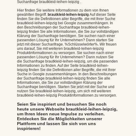
Suchanfrage brautkleid-leihen-leipzig .
Hier finden Sie weitere Informationen zu dem von Ihnen
gewählten Begriff.
brautkleid-leihen-leipzig
Auf dieser Seite
finden Sie die Definitionen aller Begriffe, die mit Ihrer Suche
brautkleid-leihen-leipzig bei Google zusammenhängen. In
den Beschreibungen der Suchanfrage brautkleid-leihen-
leipzig finden Sie alle Informationen, die Sie zur vollständigen
Klärung der Suchanfrage benötigen. Sie suchen nach einer
passenden Lösung für Ihr Unternehmen? Dann starten Sie
jetzt mit dieser Suchanfrage. %Schlüsselwörter%. Wir freuen
uns darauf, Sie mit weiteren brautkleid-leihen-leipzig
Produktinformationen zu versorgen. Sie suchen nach einer
passenden Lösung für Ihr Unternehmen? Dann nutzen Sie
die Suchanfrage brautkleid-leihen-leipzig, um die passenden
Informationen zu finden. Auf der Seite brautkleid-leihen-
leipzig finden Sie die Definitionen aller Begriffe, die mit Ihrer
Suche in Google zusammenhängen. In den Beschreibungen
der Suchanfrage brautkleid-leihen-leipzig finden Sie alle
Informationen, die Sie zur vollständigen Klärung der
Suchanfrage benötigen. Starten Sie jetzt mit der Suche und
nutzen Sie brautkleid-leihen-leipzig, um sich mit weiteren
brautkleid-leihen-leipzig Produktinformationen zu versorgen.
Seien Sie inspiriert und besuchen Sie noch
heute unsere Webseite brautkleid-leihen-leipzig,
um Ihren Ideen neue Impulse zu verleihen.
Entdecken Sie die Möglichkeiten unserer
Plattform und lassen Sie sich von uns
inspirieren!