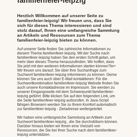
familienfeier-leipzig
Herzlich Willkommen auf unserer Seite zu
familienfeier-leipzig! Wir freuen uns, dass Sie
sich für dieses Thema interessieren und sind
stolz darauf, Ihnen eine umfangreiche Sammlung
an Artikeln und Ressourcen zum Thema
familienfeier-leipzig bieten zu können.
Auf unserer Seite finden Sie zahlreiche Informationen zu
diesem Thema familienfeier-leipzig. Mit der Suche nach
familienfeier-leipzig haben Sie den ersten Schritt getan, um
mehr über dieses Thema herauszufinden. Wir hoffen, dass
Sie jetzt mit den weiteren Informationen starten können?br>
Wir freuen uns darauf, Sie über Ihre Suchanfrage zum
Suchwort familienfeier-leipzig informieren zu können. Gerne
können Sie uns auch über E-Mail kontaktieren: Für die
Suchwortkombination familienfeier-leipzig Website finden Sie
auch unsere Kontaktadresse im Impressum. Sie werden zu
unserer Eingangsseite mit dem Schwerpunkt familienfeier-
leipzig geführt. Bitte klicken Sie auf den folgenden Link, um
die Seite familienfeier-leipzig aufzurufen. In Java-Script
fähigen Browsern werden Sie zu Ihrem Komfort automatisch
zur familienfeier-leipzig - Zieladresse weitergeleitet.
Wir haben eine umfangreiche Sammlung an Artikeln zum
Suchwort familienfeier-leipzig , die Sie durchstöbern können.
Darüber hinaus bieten wir Ihnen eine Vielzahl von
Ressourcen, die Sie bei Ihrer Suche nach dem familienfeier-
leipzig unterstützen.