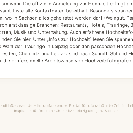
raum wahr. Die offizielle Anmeldung zur Hochzeit erfolgt a
amt-Liste alle Kontaktdaten bereithält. Besonders spannen
n, wo in Sachsen alles geheiratet werden darf (Weingut, P
ch erstklassige Branchen: Restaurants, Hotels, Trauringe,
rten, Musik und Unterhaltung. Auch erfahrene Hochzeitsfo
nden Sie hier. Unter „Infos zur Hochzeit“ lesen Sie spanne
ie Wahl der Trauringe in Leipzig oder den passenden Hochze
resden, Chemnitz und Leipzig sind nach Schnitt, Stil und H
r die professionelle Arbeitsweise von Hochzeitsfotografen w
zeitInSachsen.de – Ihr umfassendes Portal für die schönste Zeit im Le
Inspiration für Dresden · Chemnitz · Leipzig und ganz Sachsen