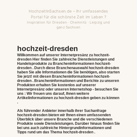
HochzeitInSachsen.de – Ihr umfassendes
Portal für die schönste Zeit im Leben ?
Inspiration für Dresden · Chemnitz · Leipzig und
ganz Sachsen
hochzeit-dresden
Willkommen auf unserer Internetpresänz zu
hochzeit-
dresden
Hier finden Sie zahlreiche Dienstleistungen und
Handelsprodukte zu Brancheninformationen
hochzeit-
dresden
. Durch diese Branchenauswahl
hochzeit-dresden
haben Sie alle Informationen die Sie benötigen, also starten
Sie jetzt! mit diesen Brancheninformationen
hochzeit-
dresden
. Brancheninformationen und Berichte zu unseren
Produkten erhalten Sie kostenlos auf unserer
Internetpresänz oder unseren Internetshop - besuchen Sie
uns : Wir freuen uns darauf, Ihnen weitere
Artikelinformationen zu
hochzeit-dresden
geben zu können
.
Als führender Anbieter innerhalb ihrer Suchanfrage
hochzeit-dresden bieten wir Ihnen einen umfassenden
Überblick über unsere Branche und die verschiedenen
Produkte sowie Diensleistungen. Darüber hinaus finden Sie
bei uns auch zahlreiche Hintergrundinformationen und
Tipps rund um das Thema hochzeit-dresden .