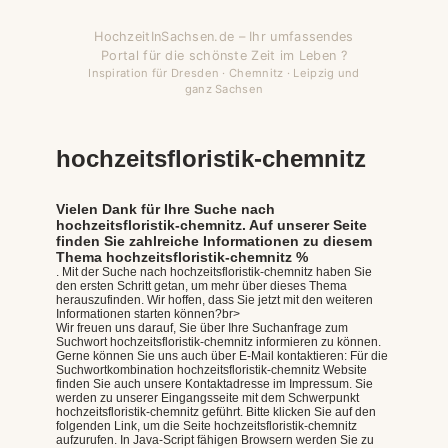
HochzeitInSachsen.de – Ihr umfassendes
Portal für die schönste Zeit im Leben ?
Inspiration für Dresden · Chemnitz · Leipzig und
ganz Sachsen
hochzeitsfloristik-chemnitz
Vielen Dank für Ihre Suche nach
hochzeitsfloristik-chemnitz. Auf unserer Seite
finden Sie zahlreiche Informationen zu diesem
Thema hochzeitsfloristik-chemnitz %
. Mit der Suche nach hochzeitsfloristik-chemnitz haben Sie
den ersten Schritt getan, um mehr über dieses Thema
herauszufinden. Wir hoffen, dass Sie jetzt mit den weiteren
Informationen starten können?br>
Wir freuen uns darauf, Sie über Ihre Suchanfrage zum
Suchwort hochzeitsfloristik-chemnitz informieren zu können.
Gerne können Sie uns auch über E-Mail kontaktieren: Für die
Suchwortkombination hochzeitsfloristik-chemnitz Website
finden Sie auch unsere Kontaktadresse im Impressum. Sie
werden zu unserer Eingangsseite mit dem Schwerpunkt
hochzeitsfloristik-chemnitz geführt. Bitte klicken Sie auf den
folgenden Link, um die Seite hochzeitsfloristik-chemnitz
aufzurufen. In Java-Script fähigen Browsern werden Sie zu