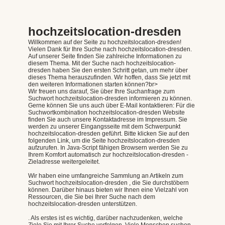
hochzeitslocation-dresden
Willkommen auf der Seite zu hochzeitslocation-dresden!
Vielen Dank für Ihre Suche nach hochzeitslocation-dresden.
Auf unserer Seite finden Sie zahlreiche Informationen zu
diesem Thema. Mit der Suche nach hochzeitslocation-
dresden haben Sie den ersten Schritt getan, um mehr über
dieses Thema herauszufinden. Wir hoffen, dass Sie jetzt mit
den weiteren Informationen starten können?br>
Wir freuen uns darauf, Sie über Ihre Suchanfrage zum
Suchwort hochzeitslocation-dresden informieren zu können.
Gerne können Sie uns auch über E-Mail kontaktieren: Für die
Suchwortkombination hochzeitslocation-dresden Website
finden Sie auch unsere Kontaktadresse im Impressum. Sie
werden zu unserer Eingangsseite mit dem Schwerpunkt
hochzeitslocation-dresden geführt. Bitte klicken Sie auf den
folgenden Link, um die Seite hochzeitslocation-dresden
aufzurufen. In Java-Script fähigen Browsern werden Sie zu
Ihrem Komfort automatisch zur hochzeitslocation-dresden -
Zieladresse weitergeleitet.
Wir haben eine umfangreiche Sammlung an Artikeln zum
Suchwort hochzeitslocation-dresden , die Sie durchstöbern
können. Darüber hinaus bieten wir Ihnen eine Vielzahl von
Ressourcen, die Sie bei Ihrer Suche nach dem
hochzeitslocation-dresden unterstützen.
. Als erstes ist es wichtig, darüber nachzudenken, welche
Ziele Sie mit Ihrer Suche verfolgen. Viele Menschen suchen