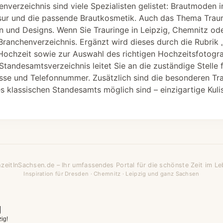
enverzeichnis sind viele Spezialisten gelistet: Brautmoden
isur und die passende Brautkosmetik. Auch das Thema Trauri
ien und Designs. Wenn Sie Trauringe in Leipzig, Chemnitz o
Branchenverzeichnis. Ergänzt wird dieses durch die Rubrik „
Hochzeit sowie zur Auswahl des richtigen Hochzeitsfotogra
Standesamtsverzeichnis leitet Sie an die zuständige Stelle 
sse und Telefonnummer. Zusätzlich sind die besonderen Tra
 klassischen Standesamts möglich sind – einzigartige Kulis
zeitInSachsen.de – Ihr umfassendes Portal für die schönste Zeit im Le
Inspiration für Dresden · Chemnitz · Leipzig und ganz Sachsen
g
ig!