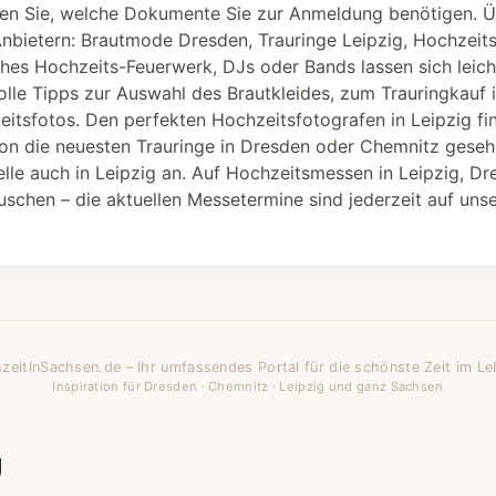
n Sie, welche Dokumente Sie zur Anmeldung benötigen. Ü
 Anbietern: Brautmode Dresden, Trauringe Leipzig, Hochzeits
ches Hochzeits-Feuerwerk, DJs oder Bands lassen sich leich
volle Tipps zur Auswahl des Brautkleides, zum Trauringkauf 
itsfotos. Den perfekten Hochzeitsfotografen in Leipzig fi
on die neuesten Trauringe in Dresden oder Chemnitz gesehe
le auch in Leipzig an. Auf Hochzeitsmessen in Leipzig, D
uschen – die aktuellen Messetermine sind jederzeit auf unse
zeitInSachsen.de – Ihr umfassendes Portal für die schönste Zeit im Le
Inspiration für Dresden · Chemnitz · Leipzig und ganz Sachsen
g