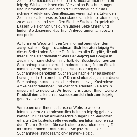
Sie eine kompetente Anleitung für standesamtlich-heiraten-
leipzig. Wir bieten Ihnen eine Vielzahl an Beschreibungen
und Informationen, die Ihnen die Entscheidung für das
richtige Produkt und Dienstleistung vereinfachen. Erkunden
Sie mit uns alles, was es über standesamtlich-heiraten-leipzig
zu wissen gibt und schließen Sie Ihre Suche erfolgreich ab.
Lassen Sie sich von uns durch unsere Seite führen und
finden Sie dasjenige, das Ihren Anforderungen am besten
entspricht.
Auf unserer Website finden Sie Informationen über den
ausgewählten Begriff.
standesamtlich-heiraten-leipzig
Auf
dieser Seite finden Sie die Definitionen aller Begriffe, die mit
ihrer suche standesamtlich-heiraten-leipzig bei Google in
Zusammenhang stehen. Innerhalb der Beschreibungen zur
Suchanfrage standesamtlich-heiraten-leipzig finden Sie alle
Informationen, die Sie komplett zur Aufklärung der
Suchanfrage benötigen. Suchen Sie nach einer passenden
Lösung für Ihr Unternehmen? Dann starten Sie jetzt mit dieser
Suchanfrage. standesamtlich-heiraten-leipzig. Kostenlose
Artikelbeschreibungen und -berichte erhalten Sie auch in
unserem Internetportal. Wir freuen uns darauf, Ihnen weitere
Produktinformationen zu
standesamtlich-heiraten-leipzig
geben zu können.
Wir freuen uns, Ihnen auf unserer Website weitere
Informationen zu standesamtlich-heiraten-leipzig geben zu
können. In unseren Artikelbeschreibungen und -berichten
erhalten Sie kostenlos alle wesentlichen Informationen zu
dem Thema. Suchen Sie nach einer passenden Lösung für
Ihr Unternehmen? Dann starten Sie jetzt mit dieser
Suchanfrage. standesamtlich-heiraten-leipzig.