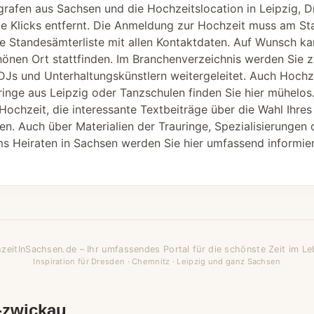
grafen aus Sachsen und die Hochzeitslocation in Leipzig, 
nige Klicks entfernt. Die Anmeldung zur Hochzeit muss am 
 die Standesämterliste mit allen Kontaktdaten. Auf Wunsch k
nen Ort stattfinden. Im Branchenverzeichnis werden Sie z
-DJs und Unterhaltungskünstlern weitergeleitet. Auch Hoch
inge aus Leipzig oder Tanzschulen finden Sie hier mühelos
 Hochzeit, die interessante Textbeiträge über die Wahl Ihres
en. Auch über Materialien der Trauringe, Spezialisierungen
s Heiraten in Sachsen werden Sie hier umfassend informier
zeitInSachsen.de – Ihr umfassendes Portal für die schönste Zeit im Le
Inspiration für Dresden · Chemnitz · Leipzig und ganz Sachsen
-zwickau