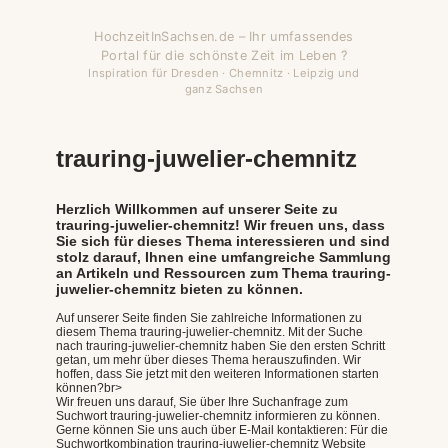
HochzeitInSachsen.de – Ihr umfassendes
Portal für die schönste Zeit im Leben ?
Inspiration für Dresden · Chemnitz · Leipzig und
ganz Sachsen
trauring-juwelier-chemnitz
Herzlich Willkommen auf unserer Seite zu
trauring-juwelier-chemnitz! Wir freuen uns, dass
Sie sich für dieses Thema interessieren und sind
stolz darauf, Ihnen eine umfangreiche Sammlung
an Artikeln und Ressourcen zum Thema trauring-
juwelier-chemnitz bieten zu können.
Auf unserer Seite finden Sie zahlreiche Informationen zu
diesem Thema trauring-juwelier-chemnitz. Mit der Suche
nach trauring-juwelier-chemnitz haben Sie den ersten Schritt
getan, um mehr über dieses Thema herauszufinden. Wir
hoffen, dass Sie jetzt mit den weiteren Informationen starten
können?br>
Wir freuen uns darauf, Sie über Ihre Suchanfrage zum
Suchwort trauring-juwelier-chemnitz informieren zu können.
Gerne können Sie uns auch über E-Mail kontaktieren: Für die
Suchwortkombination trauring-juwelier-chemnitz Website