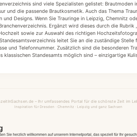
enverzeichnis sind viele Spezialisten gelistet: Brautmoden
isur und die passende Brautkosmetik. Auch das Thema Trauri
ien und Designs. Wenn Sie Trauringe in Leipzig, Chemnitz o
Branchenverzeichnis. Ergänzt wird dieses durch die Rubrik „
Hochzeit sowie zur Auswahl des richtigen Hochzeitsfotogra
Standesamtsverzeichnis leitet Sie an die zuständige Stelle 
sse und Telefonnummer. Zusätzlich sind die besonderen Tra
 klassischen Standesamts möglich sind – einzigartige Kulis
zeitInSachsen.de – Ihr umfassendes Portal für die schönste Zeit im Le
Inspiration für Dresden · Chemnitz · Leipzig und ganz Sachsen
g
n Sie herzlich willkommen auf unserem Internetportal, das speziell für Ihr gesuch